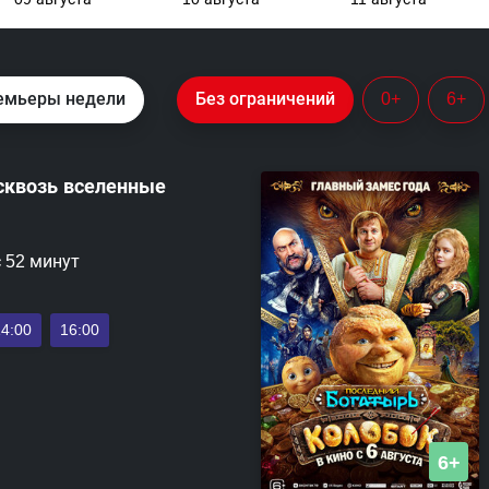
емьеры недели
Без ограничений
0+
6+
сквозь вселенные
с 52 минут
14:00
16:00
6+