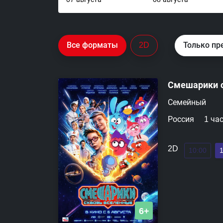
Все форматы
2D
Только пр
Смешарики 
Семейный
Россия
1 ча
2D
10:00
6+