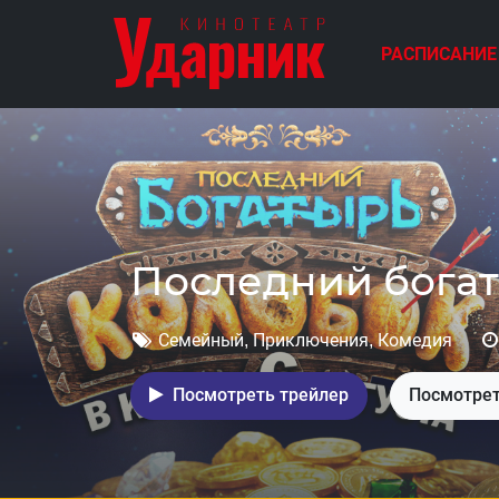
РАСПИСАНИЕ
Смешарики с
Семейный
1 час 52 минут
Посмотреть трейлер
П